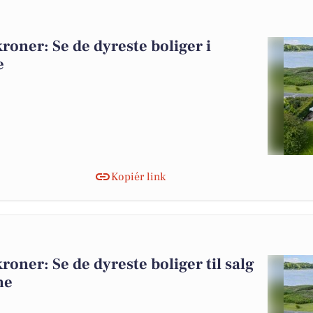
kroner: Se de dyreste boliger i
e
Kopiér link
kroner: Se de dyreste boliger til salg
ne