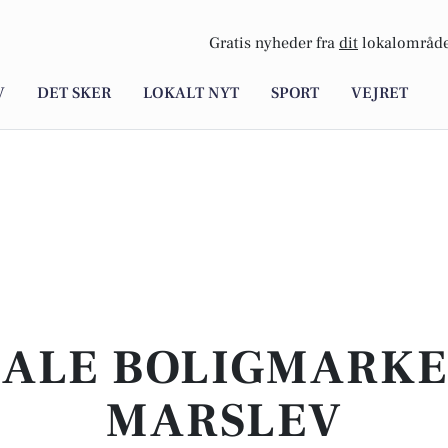
Gratis nyheder fra
dit
lokalområde
V
DET SKER
LOKALT NYT
SPORT
VEJRET
KALE BOLIGMARKED
MARSLEV