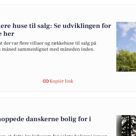
ere huse til salg: Se udviklingen for
 her
t der var flere villaer og rækkehuse til salg på
rts måned sammenlignet med måneden inden.
Kopiér link
hoppede danskerne bolig for i