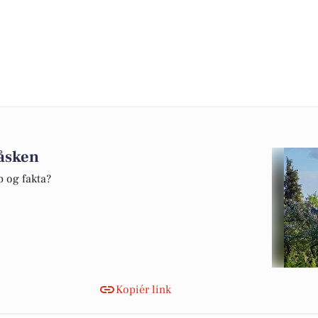
påsken
p og fakta?
Kopiér link