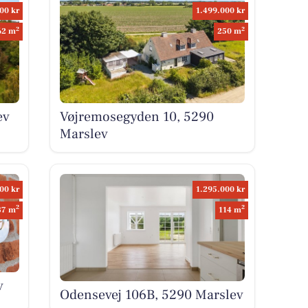
00 kr
1.499.000 kr
2
2
62 m
250 m
ev
Vøjremosegyden 10, 5290
Marslev
00 kr
1.295.000 kr
2
2
87 m
114 m
v
Odensevej 106B, 5290 Marslev