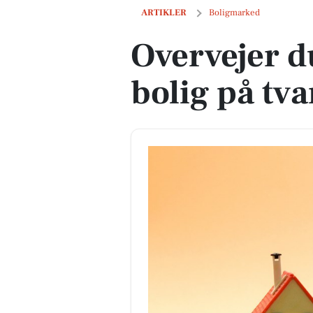
Overvejer du at købe en bolig på tvang
ARTIKLER
Boligmarked
Overvejer d
bolig på tv