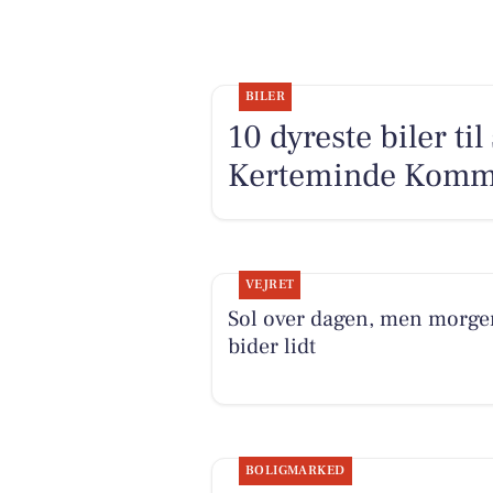
BILER
10 dyreste biler ti
Kerteminde Kom
VEJRET
Sol over dagen, men morg
bider lidt
BOLIGMARKED