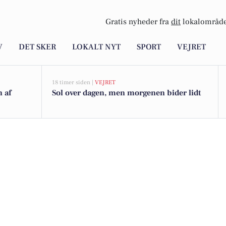
Gratis nyheder fra
dit
lokalområde
V
DET SKER
LOKALT NYT
SPORT
VEJRET
18 timer siden |
VEJRET
n af
Sol over dagen, men morgenen bider lidt