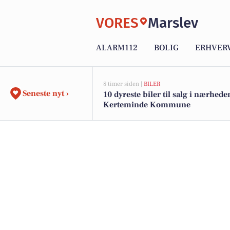
VORES
Marslev
ALARM112
BOLIG
ERHVER
8 timer siden |
BILER
Seneste nyt ›
10 dyreste biler til salg i nærhede
Kerteminde Kommune