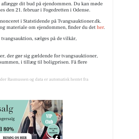
at aflægge dit bud på ejendommen. Du kan møde
es den 21. februar i Fogedretten i Odense.
nnonceret i Statstidende på Tvangsauktioner.dk.
r og materiale om ejendommen, finder du det
her
.
 tvangsauktion, sælges på de vilkår,
er, der gør sig gældende for tvangsauktioner,
summen, i tillæg til boligprisen. Få flere
øder Rasmussen og data er automatisk hentet fra