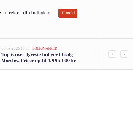
 -
direkte i din indbakke
Tilmeld
05-08-2026 13:00 |
BOLIGMARKED
02-08-2026 10:0
‹
›
Top 6 over dyreste boliger til salg i
Odensevej 106
Marslev. Priser op til 4.995.000 kr
1.295.000 kr.
salg i Marsle