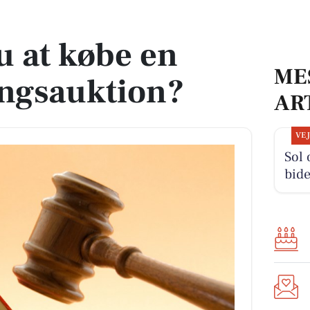
sauktion?
u at købe en
ME
angsauktion?
AR
VE
Sol
bide