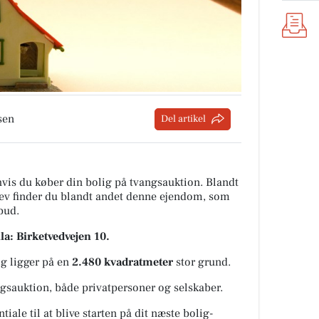
sen
Del artikel
 hvis du køber din bolig på tvangsauktion. Blandt
lev finder du blandt andet denne ejendom, som
 bud.
la: Birketvedvejen 10.
og ligger på en
2.480 kvadratmeter
stor grund.
gsauktion, både privatpersoner og selskaber.
iale til at blive starten på dit næste bolig-