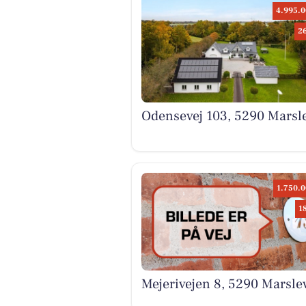
4.995.0
2
Odensevej 103, 5290 Marsl
1.750.0
1
Mejerivejen 8, 5290 Marsle