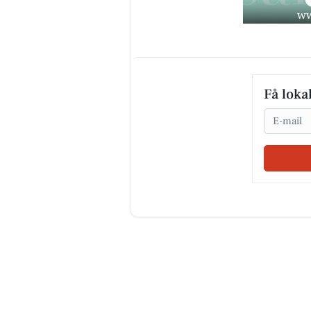
Få loka
Email