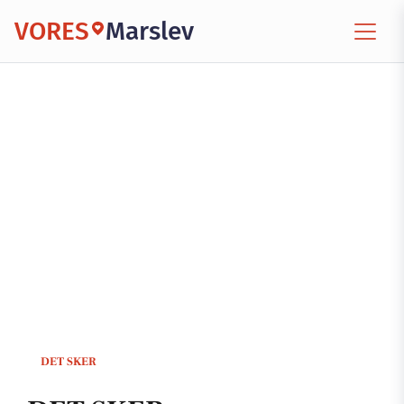
VORES
Marslev
DET SKER