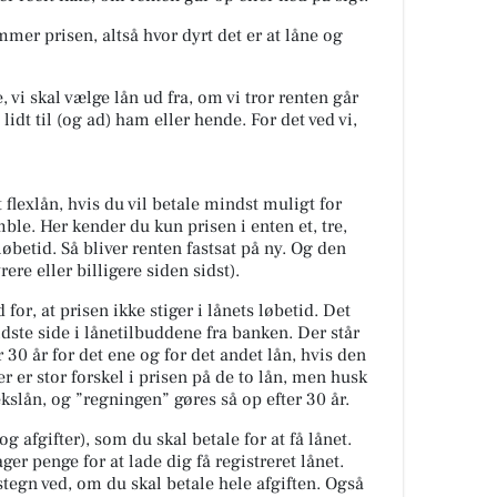
mmer prisen, altså hvor dyrt det er at låne og
 vi skal vælge lån ud fra, om vi tror renten går
lidt til (og ad) ham eller hende. For det ved vi,
t flexlån, hvis du vil betale mindst muligt for
mble. Her kender du kun prisen i enten et, tre,
løbetid. Så bliver renten fastsat på ny. Og den
re eller billigere siden sidst).
 for, at prisen ikke stiger i lånets løbetid. Det
sidste side i lånetilbuddene fra banken. Der står
 30 år for det ene og for det andet lån, hvis den
Der er stor forskel i prisen på de to lån, men husk
ekslån, og ”regningen” gøres så op efter 30 år.
g afgifter), som du skal betale for at få lånet.
ager penge for at lade dig få registreret lånet.
tegn ved, om du skal betale hele afgiften. Også