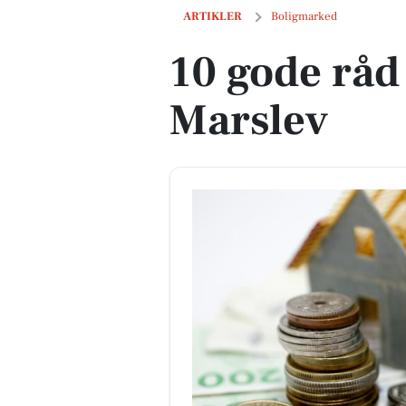
10 gode råd om boligkøb i Marslev
ARTIKLER
Boligmarked
10 gode råd
Marslev