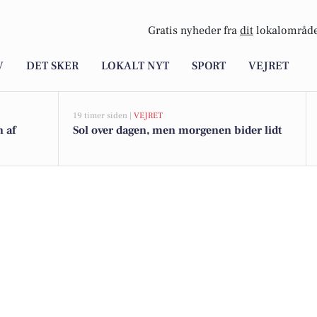
Gratis nyheder fra
dit
lokalområde
V
DET SKER
LOKALT NYT
SPORT
VEJRET
19 timer siden |
VEJRET
n af
Sol over dagen, men morgenen bider lidt