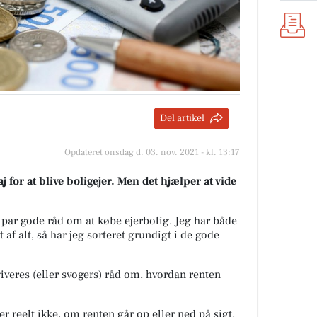
Del artikel
Opdateret onsdag d. 03. nov. 2021 - kl. 13:17
for at blive boligejer. Men det hjælper at vide
t par gode råd om at købe ejerbolig. Jeg har både
 af alt, så har jeg sorteret grundigt i de gode
iveres (eller svogers) råd om, hvordan renten
 reelt ikke, om renten går op eller ned på sigt.