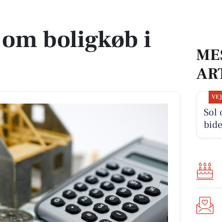
 om boligkøb i
ME
AR
VE
Sol
bide