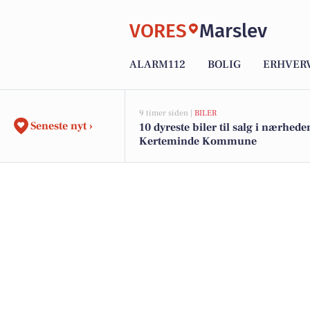
VORES
Marslev
ALARM112
BOLIG
ERHVER
9 timer siden |
BILER
Seneste nyt ›
10 dyreste biler til salg i nærhede
Kerteminde Kommune