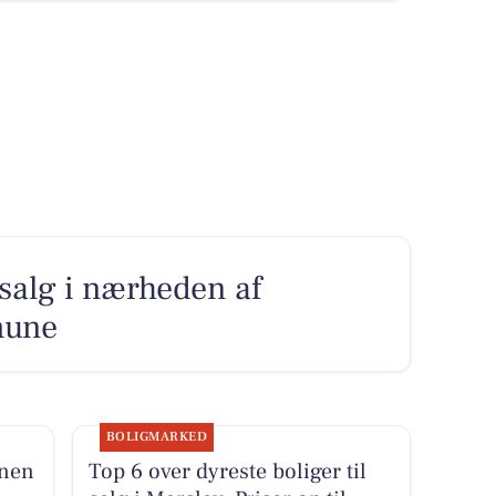
l salg i nærheden af
mune
BOLIGMARKED
enen
Top 6 over dyreste boliger til