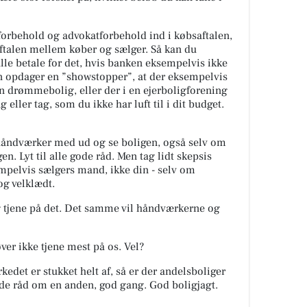
forbehold og advokatforbehold ind i købsaftalen,
aftalen mellem køber og sælger. Så kan du
le betale for det, hvis banken eksempelvis ikke
en opdager en ”showstopper”, at der eksempelvis
in drømmebolig, eller der i en ejerboligforening
ng eller tag, som du ikke har luft til i dit budget.
 håndværker med ud og se boligen, også selv om
en. Lyt til alle gode råd. Men tag lidt skepsis
elvis sælgers mand, ikke din - selv om
og velklædt.
g tjene på det. Det samme vil håndværkerne og
ver ikke tjene mest på os. Vel?
kedet er stukket helt af, så er der andelsboliger
ode råd om en anden, god gang. God boligjagt.