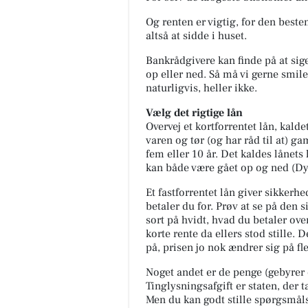
Og renten er vigtig, for den beste
altså at sidde i huset.
Bankrådgivere kan finde på at sige,
op eller ned. Så må vi gerne smile 
naturligvis, heller ikke.
Vælg det rigtige lån
Overvej et kortforrentet lån, kalde
varen og tør (og har råd til at) ga
fem eller 10 år. Det kaldes lånets 
kan både være gået op og ned (Dyre
Et fastforrentet lån giver sikkerhed
betaler du for. Prøv at se på den 
sort på hvidt, hvad du betaler over
korte rente da ellers stod stille. 
på, prisen jo nok ændrer sig på fl
Noget andet er de penge (gebyrer o
Tinglysningsafgift er staten, der t
Men du kan godt stille spørgsmåls