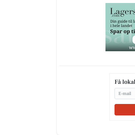
Få loka
Email