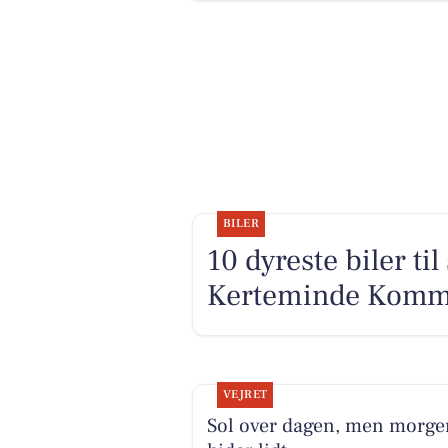
BILER
10 dyreste biler ti
Kerteminde Kom
VEJRET
Sol over dagen, men morg