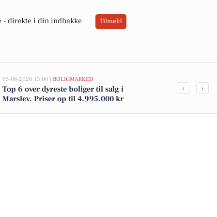
 -
direkte i din indbakke
Tilmeld
05-08-2026 13:00 |
BOLIGMARKED
02-08-2026 10:0
‹
›
Top 6 over dyreste boliger til salg i
Odensevej 106
Marslev. Priser op til 4.995.000 kr
1.295.000 kr.
salg i Marsle