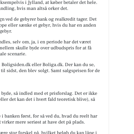
eksempelvis i Jylland, at køber betaler det hele.
andling, hvis man altså orker det.
n ved de gebyrer bank og realkredit tager. Det
oppe eller sænke et gebyr, hvis du har en anden
gebyr.
dles, selv om, ja, i en periode har det været
ellem skulle byde over udbudspris for at få
ale scenarie.
 Boligsiden.dk eller Boliga.dk. Der kan du se,
il sidst, den blev solgt. Samt salgsprisen for de
 byde, så indled med et prisforslag. Det er ikke
ler det kan det i hvert fald teoretisk blive), så
i banken først, for så ved du, hvad du reelt har
et virker mere seriøst at have det på plads.
ære stor forskel på, hvilket beløb du kan låne i