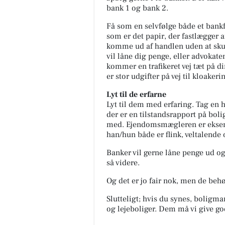
bank 1 og bank 2.
Få som en selvfølge både et bank
som er det papir, der fastlægger 
komme ud af handlen uden at skul
vil låne dig penge, eller advokat
kommer en trafikeret vej tæt på d
er stor udgifter på vej til kloakeri
Lyt til de erfarne
Lyt til dem med erfaring. Tag en
der er en tilstandsrapport på bolig
med. Ejendomsmægleren er eksemp
han/hun både er flink, veltalende 
Banker vil gerne låne penge ud o
så videre.
Og det er jo fair nok, men de behø
Slutteligt; hvis du synes, boligmar
og lejeboliger. Dem må vi give g