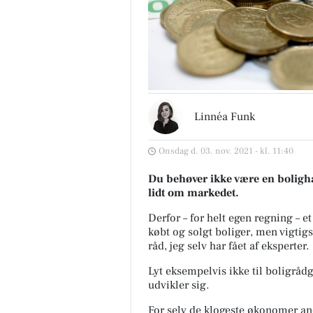
Linnéa Funk
Onsdag d. 03. nov. 2021 - kl. 11:40
Du behøver ikke være en bolighaj 
lidt om markedet.
Derfor – for helt egen regning – e
købt og solgt boliger, men vigtigst
råd, jeg selv har fået af eksperter.
Lyt eksempelvis ikke til boligrådg
udvikler sig.
For selv de klogeste økonomer aner