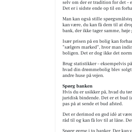
selv om der er tradition for det – 
Det er i sidste ende op til en forh
Man kan også stille spørgsmålsteg
kan være, du kan få dem til at dr
bank, der ikke tager samme, høje 
Især prisen på en bolig kan forhan
”sælgers marked”, hvor man indim
boligen. Det er dog ikke det norm
Brug statistikker – eksempelvis på
hvad din drømmebolig blev solgt t
andre huse på vejen.
Spørg banken
Hvis du er usikker på, hvad du tør
juridisk bindende. Det er et bud (el
pas på at sende et bud afsted.
Det er derimod en god idé at være 
råd til og kan få lov til at låne. D
Spørg gerne i to banker. Der kan v