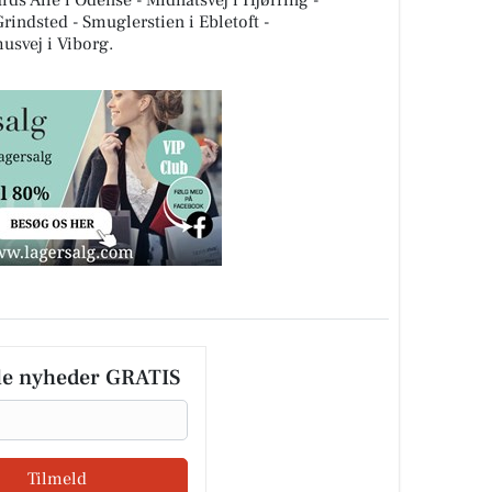
en, havde bestemt ikke lyst til at gå ned af
n. Men vi har måttet skære et sted og har kåret