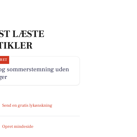
ST LÆSTE
TIKLER
JRET
 og sommerstemning uden
ger
Send en gratis lykønskning
Opret mindeside