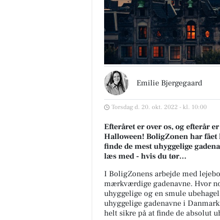
Emilie Bjergegaard
Torsdag d. 20. okt. 2022 - kl. 10:00
Efteråret er over os, og efterår 
Halloween! BoligZonen har fået h
finde de mest uhyggelige gaden
læs med - hvis du tør…
I BoligZonens arbejde med lejebo
mærkværdige gadenavne. Hvor nogl
uhyggelige og en smule ubehagelig
uhyggelige gadenavne i Danmark, s
helt sikre på at finde de absolut 