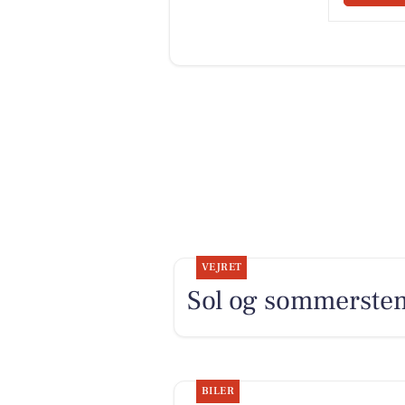
de mest uhyggelige gadenavne.
D
gadenavne i Danmark, for der va
Gadenavne som ikke nåede en topp
Gravene i Haderslev, Viborg og Od
Ballerup - Køllesvinget i Hadersl
Nørrebro i København - Klostergad
Gravgårdsvej i Viborg - Gyden i H
Dræb(y)vej i Skovlunde - Kirkegård
Pistolstræde i København - Skygge
Troldehøj i Roskilde - Gravensgade
Aalborg - Mørkevej i Rønde - Slagt
Køllesvinget i Haderslev - Kirkegå
Troldehøjen Hyllinge - Prærien i G
Skyggestræde i Ballerup - Flagerm