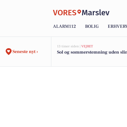
VORES
Marslev
ALARM112
BOLIG
ERHVER
13 timer siden |
VEJRET
Seneste nyt ›
Sol og sommerstemning uden sli