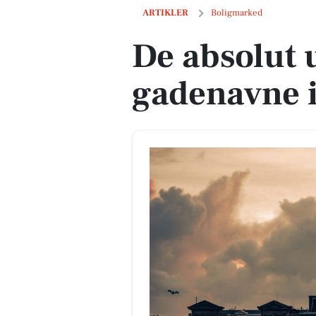
De absolut uhyggeligste gadenavne if
ARTIKLER
Boligmarked
De absolut 
gadenavne i