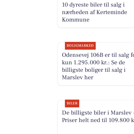
Få loka
Email