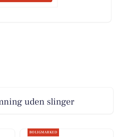
et var ikke let at udvælge de mest uhyggelige
r uhyggeligt mange gode bud!
lacering, men stadig er ret så uhyggelige er:
ense - Dolken i Holstebro - Voldens Kvarter i
ev - Elmegade (Nightmare on Elm Street) på
e i Slagelse - Galgebjergvej i Skanderborg -
øng - Kapelvej på Nørrebro i København -
sgade i Aalborg - Skræmvej i Fjerritslev -
dal i Nørre Alslev - Skrænten i Roskilde -
 i Aalborg - Vejs ende i Allerød - Edderkopvej i
ehusvej i Kjellerup - Skyggevej i Bording -
rds Alle i Odense - Midnatsvej i Hjørring -
rindsted - Smuglerstien i Ebletoft -
usvej i Viborg.