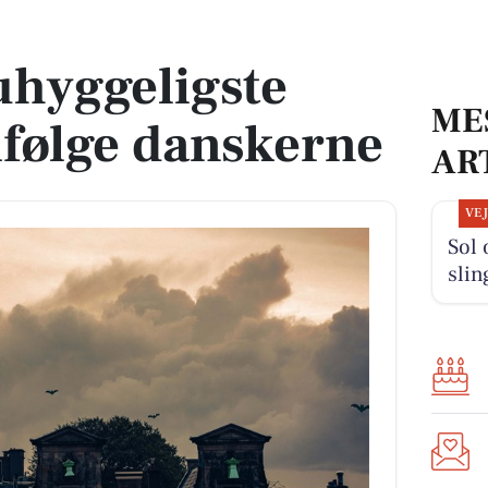
ølge danskerne
uhyggeligste
ME
følge danskerne
AR
VE
Sol
slin