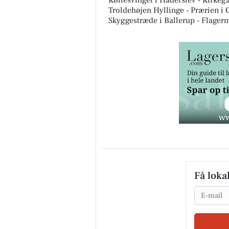
Foto: BoligZonen
Listen er lang, og vi, hos BoligZon
nogle af dem en mørk oktober afte