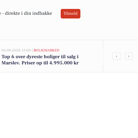
 -
direkte i din indbakke
Tilmeld
05-08-2026 13:00 |
BOLIGMARKED
02-08-2026 10:0
‹
›
Top 6 over dyreste boliger til salg i
Odensevej 106
Marslev. Priser op til 4.995.000 kr
1.295.000 kr.
salg i Marsle