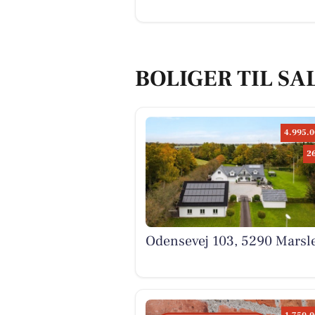
VEJRET
Sol og sommerste
BILER
10 dyreste biler til salg i
nærheden af Kerteminde
Kommune
BOLIGMARKED
Odensevej 106B er til salg f