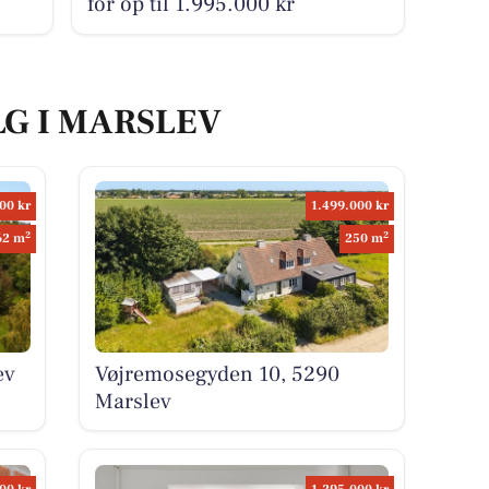
mning uden slinger
BOLIGMARKED
Top 6 over dyreste boliger til
salg i Marslev. Priser op til
4.995.000 kr
BOLIGMARKED
or
Engbjergvej 2 og 1 anden