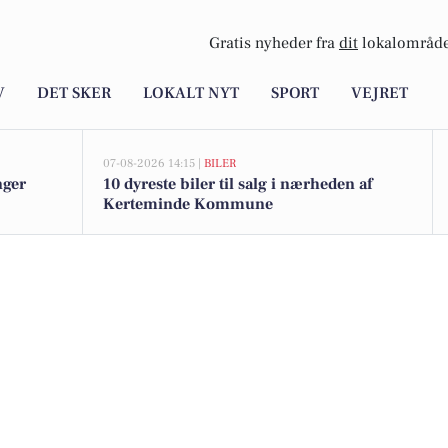
Gratis nyheder fra
dit
lokalområde
V
DET SKER
LOKALT NYT
SPORT
VEJRET
07-08-2026 14:15 |
BILER
nger
10 dyreste biler til salg i nærheden af
Kerteminde Kommune