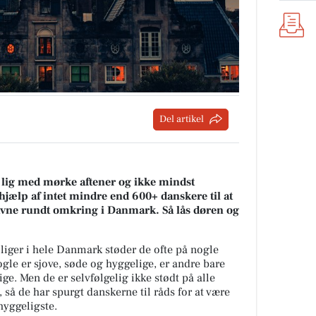
Del artikel
er lig med mørke aftener og ikke mindst
jælp af intet mindre end 600+ danskere til at
avne rundt omkring i Danmark. Så lås døren og
liger i hele Danmark støder de ofte på nogle
e er sjove, søde og hyggelige, er andre bare
e. Men de er selvfølgelig ikke stødt på alle
å de har spurgt danskerne til råds for at være
uhyggeligste.