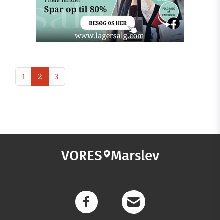
1
2
3
VORES
Marslev