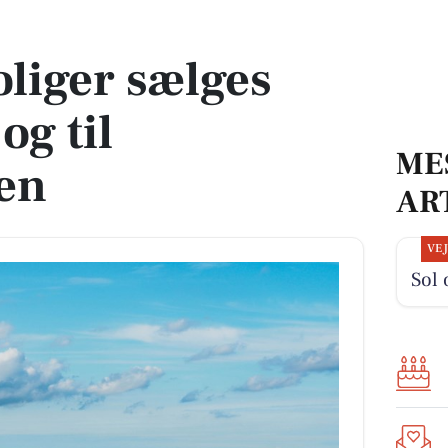
g til udbudsprisen
liger sælges
og til
ME
en
AR
VE
Sol 