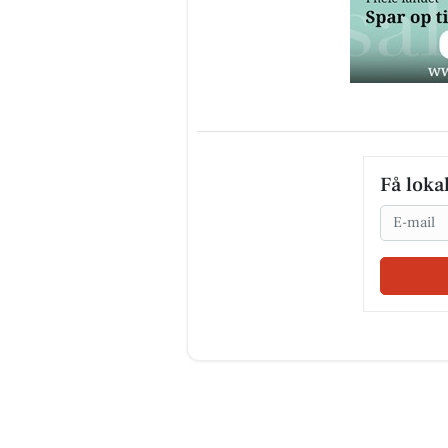
Få loka
Email