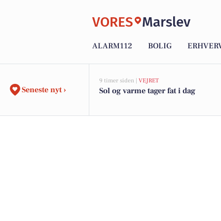
VORES
Marslev
ALARM112
BOLIG
ERHVER
9 timer siden |
VEJRET
Seneste nyt ›
Sol og varme tager fat i dag