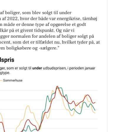
af boliger, som blev solgt til under
 af 2022, hvor der både var energikrise, tårnhøj
den måde er denne type af opgørelse et godt
kår på et givent tidspunkt. Og når vi
gger normalen for andelen af boliger solgt på
nt, som det er tilfældet nu, hvilket tyder på, at
lem boligkøbere og -sælgere.”