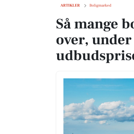
Så mange boliger sælges over, under o
ARTIKLER
Boligmarked
Så mange bo
over, under 
udbudspris