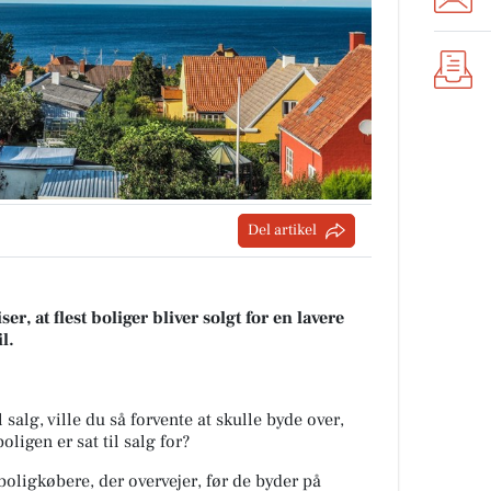
Del artikel
er, at flest boliger bliver solgt for en lavere
l.
 salg, ville du så forvente at skulle byde over,
ligen er sat til salg for?
ligkøbere, der overvejer, før de byder på