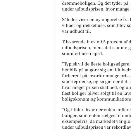
drømmeboligen. Og det tyder på, a
under udbudsprisen, hvor mange f
Således viser en ny opgørelse fra
villaer og rækkehuse, som blev solg
var udbudt til.
Tilsvarende blev 69,5 procent af de
udbudsprisen, mens det samme gjo
sommerhuse i april.
”Typisk vil de fleste boligsælgere
henblik på at gøre sig en lidt bed
forberedt på, hvorfor mange priss
smertegrænse, og så gælder det jo
hvor meget prisen skal ned, og om
flest boliger bliver solgt til en la
boligøkonom og kommunikationsd
”Og i tider, hvor der enten er fler
boliger, som enten sælges til und
eksempelvis, da markedet var gloh
under udbudsprisen var rekordla