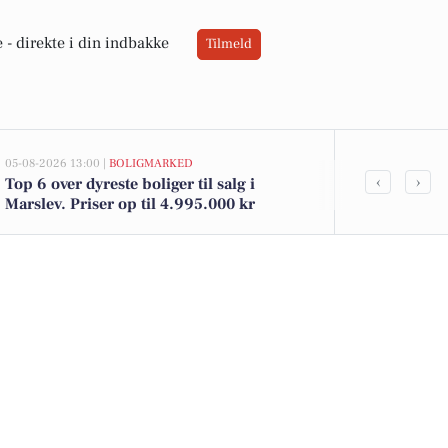
 -
direkte i din indbakke
Tilmeld
05-08-2026 13:00 |
BOLIGMARKED
02-08-2026 10:0
‹
›
Top 6 over dyreste boliger til salg i
Odensevej 106
Marslev. Priser op til 4.995.000 kr
1.295.000 kr.
salg i Marsle