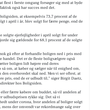
t flest i første omgang forsøger sig med at byde
aktisk også har succes med det.
 Boligsiden, at eksempelvis 73,7 procent af de
t i april i år, blev solgt for færre penge, end de
 solgte ejerlejligheder i april solgt for under
rde sig gældende for 68,1 procent af de solgte
 nok gå efter at forhandle boligen ned i pris med
re handel. Det er de fleste boligsælgere også
ætter boligen lidt højere end deres
 så om, at køber og sælger når til enighed om,
 den overhovedet skal ned. Men vi ser oftest, at
vere pris, end de er udbudt til,” siger Birgit Daetz,
irektør hos Boligsiden.
e eller færre købere om buddet, så vil andelen af
er udbudsprisen rykke sig. Det så vi
edt under corona, hvor andelen af boliger solgt
v, mens der omvendt var rekordmange salg over