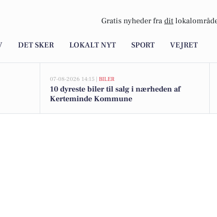
Gratis nyheder fra
dit
lokalområde
V
DET SKER
LOKALT NYT
SPORT
VEJRET
07-08-2026 14:15 |
BILER
10 dyreste biler til salg i nærheden af
Kerteminde Kommune