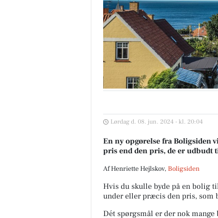
Lørdag d. 08. jun. 2024 - kl. 20:04
En ny opgørelse fra Boligsiden vis
pris end den pris, de er udbudt ti
Af Henriette Hejlskov,
Boligsiden
Hvis du skulle byde på en bolig til
under eller præcis den pris, som bo
Dét spørgsmål er der nok mange bo