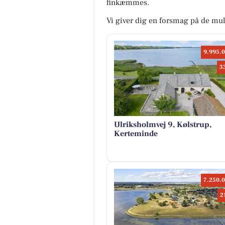
finkæmmes.
Vi giver dig en forsmag på de mul
9.995.0
3
Ulriksholmvej 9, Kølstrup,
Kerteminde
7.250.0
2