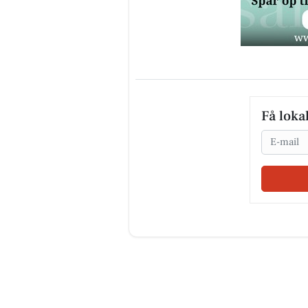
Få loka
Email