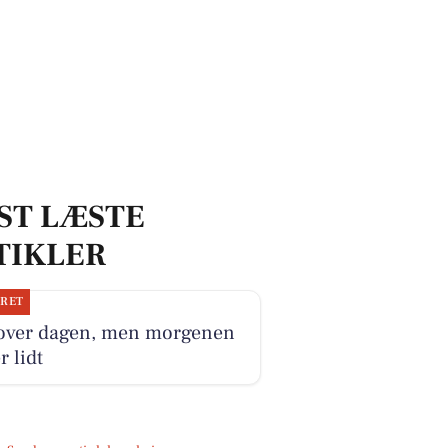
ST LÆSTE
TIKLER
JRET
 over dagen, men morgenen
r lidt