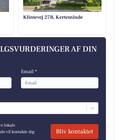
Klintevej 27B, Kerteminde
ALGSVURDERINGER AF DIN
Email *
re lokale
Bliv kontaktet
e vil kontakte dig