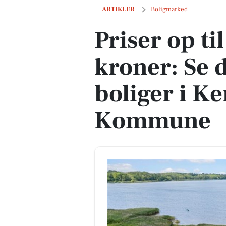
Priser op til 10,0 mio. kroner: Se de 
ARTIKLER
Boligmarked
Priser op ti
kroner: Se 
boliger i K
Kommune