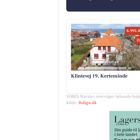
6.995.0
2
Klintevej 19, Kerteminde
VORES Marslev overvåger løbende bolig
Kilde:
Boliga.dk