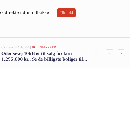
 -
direkte i din indbakke
Tilmeld
02-08-2026 10:00 |
BOLIGMARKED
22-07-2026 13:0
‹
›
Odensevej 106B er til salg for kun
Engbjergvej 
1.295.000 kr.: Se de billigste boliger til
kommet til s
salg i Marslev her
boligerne he