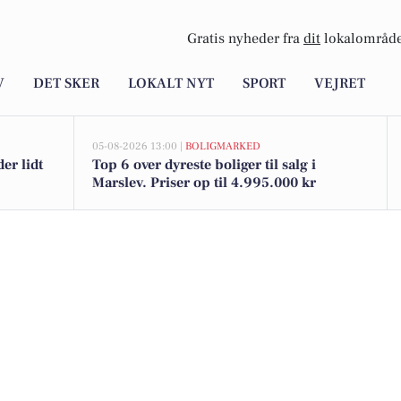
Gratis nyheder fra
dit
lokalområde
V
DET SKER
LOKALT NYT
SPORT
VEJRET
05-08-2026 13:00 |
BOLIGMARKED
er lidt
Top 6 over dyreste boliger til salg i
Marslev. Priser op til 4.995.000 kr