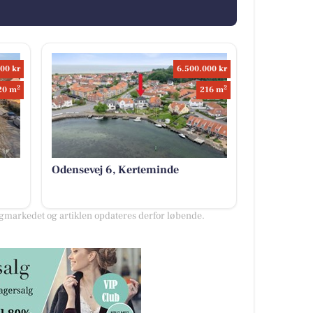
00 kr
6.500.000 kr
2
2
20 m
216 m
Odensevej 6, Kerteminde
markedet og artiklen opdateres derfor løbende.