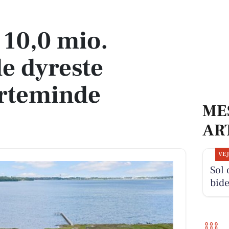
dyreste boliger i Kerteminde Kommune
l 10,0 mio.
de dyreste
erteminde
ME
AR
VE
Sol
bide