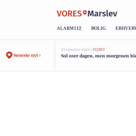
VORES
Marslev
ALARM112
BOLIG
ERHVER
25 minutter siden |
VEJRET
Seneste nyt ›
Sol over dagen, men morgenen bid