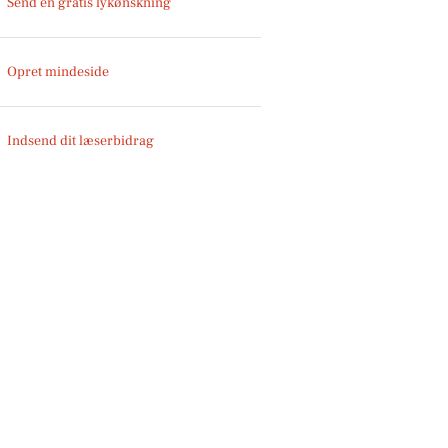
Send en gratis lykønskning
Opret mindeside
Indsend dit læserbidrag