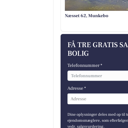
Næsset 62, Munkebo
FÅ TRE GRATIS S
BOLIG
Telefonnummer *
Adresse *
Adresse
Dine oplysninger deles med op til t
ejendomsmæglere, som efterfølgend
vedr. salgsvurdering.