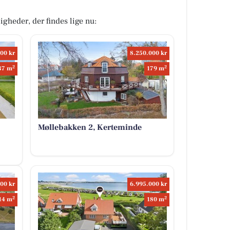
igheder, der findes lige nu:
00 kr
8.250.000 kr
2
2
37 m
179 m
Møllebakken 2, Kerteminde
00 kr
6.995.000 kr
2
2
14 m
180 m