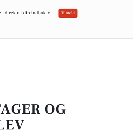
 -
direkte i din indbakke
Tilmeld
TAGER OG
LEV