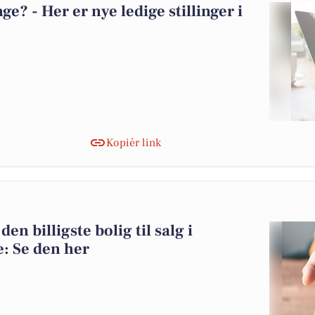
? - Her er nye ledige stillinger i
Kopiér link
n billigste bolig til salg i
 Se den her