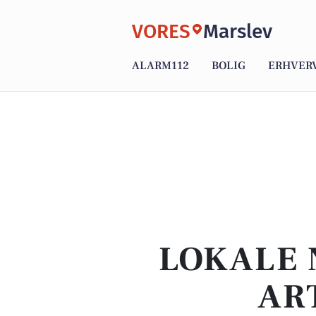
VORES
Marslev
ALARM112
BOLIG
ERHVER
LOKALE 
AR