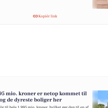
Kopiér link
995 mio. kroner er netop kommet til
 og de dyreste boliger her
g til hele 1,995 mio. kroner, hvilket gør den til en af