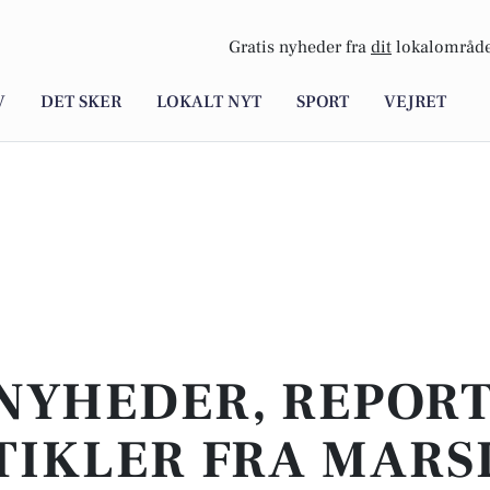
Gratis nyheder fra
dit
lokalområde
V
DET SKER
LOKALT NYT
SPORT
VEJRET
NYHEDER, REPOR
TIKLER FRA MARS