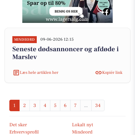
09-06-2026 12:15
MINDEORD
Seneste dødsannoncer og afdøde i
Marslev
Læs hele artiklen her
Kopiér link
1
2
3
4
5
6
7
...
34
Det sker
Lokalt nyt
Erhvervsprofil
Mindeord