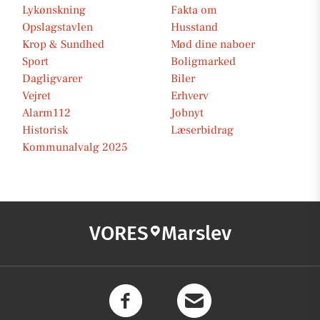
Lykønskning
Fakta om
Opslagstavlen
Husstand
Krop & Sundhed
Mød dine naboer
Sport
Boligmarked
Dagligvarer
Biler
Vejret
Erhverv
Alarm112
Jobnyt
Historisk
Læserbidrag
Kommunalvalg 2025
VORES
Marslev