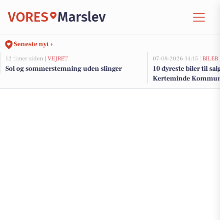
VORES
Marslev
Seneste nyt ›
12 timer siden |
VEJRET
07-08-2026 14:15 |
BILER
Sol og sommerstemning uden slinger
10 dyreste biler til sa
Kerteminde Kommu