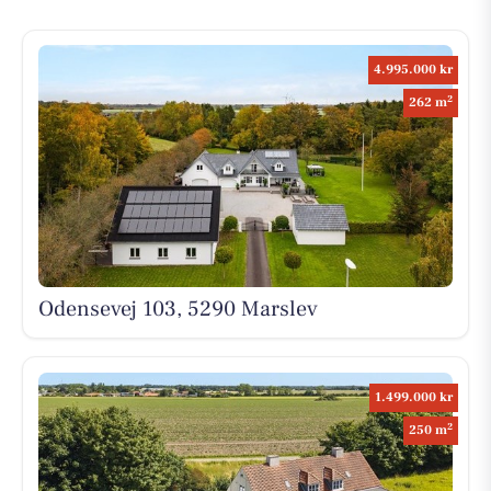
4.995.000 kr
2
262 m
Odensevej 103, 5290 Marslev
1.499.000 kr
2
250 m