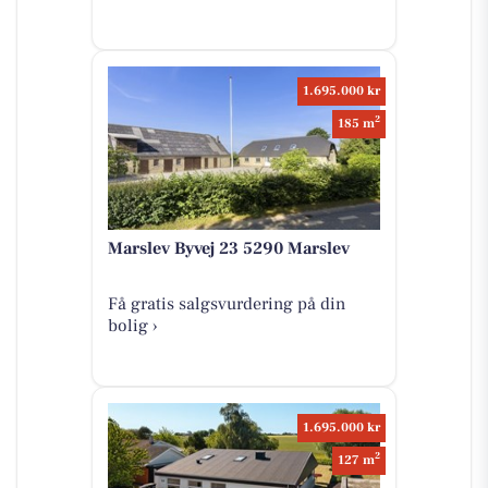
1.695.000 kr
2
185 m
Marslev Byvej 23 5290 Marslev
Få gratis salgsvurdering på din
bolig ›
1.695.000 kr
2
127 m