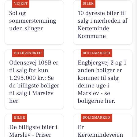
VEJRET
BILER
Sol og
10 dyreste biler til
sommerstemning
salg i nærheden af
uden slinger
Kerteminde
Kommune
BOLIGMARKED
BOLIGMARKED
Odensevej 106B er
Engbjergvej 2 og 1
til salg for kun
anden boliger er
1.295.000 kr.: Se
kommet til salg
de billigste boliger
denne uge i
til salg i Marslev
Marslev - se
her
boligerne her.
BILER
BOLIGMARKED
De billigste biler i
Er
Marslev - Priser
Kertemindevejen