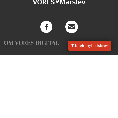
VORES
Marslev
OM VORES DIGITAL
Tilmeld nyhedsbrev
Om os
For annoncører
Vilkår og Privatlivspolitik
Kontakt VORES Digital
Administrer samtykke
GENVEJE