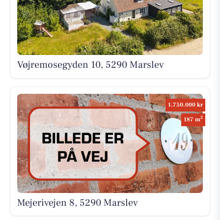
Vøjremosegyden 10, 5290 Marslev
1.750.000 kr
2
187 m
Mejerivejen 8, 5290 Marslev