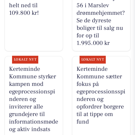
helt ned til
56 i Marslev
109.800 kr!
drømmehjemmet?
Se de dyreste
boliger til salg nu
for op til
1.995.000 kr
LOKALT NYT
LOKALT NYT
Kerteminde
Kerteminde
Kommune styrker
Kommune sætter
kampen mod
fokus på
egeprocessionspi
egeprocessionsspi
nderen og
nderen og
inviterer alle
opfordrer borgere
grundejere til
til at tippe om
informationsmøde
fund
og aktiv indsats