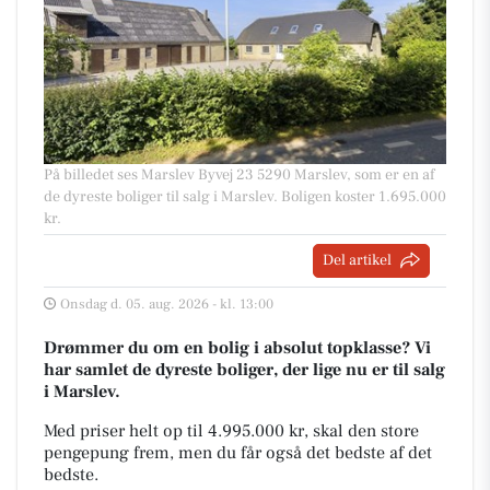
På billedet ses Marslev Byvej 23 5290 Marslev, som er en af
de dyreste boliger til salg i Marslev. Boligen koster 1.695.000
kr.
Del artikel
Onsdag d. 05. aug. 2026 - kl. 13:00
Drømmer du om en bolig i absolut topklasse? Vi
har samlet de dyreste boliger, der lige nu er til salg
i Marslev.
Med priser helt op til 4.995.000 kr, skal den store
pengepung frem, men du får også det bedste af det
bedste.