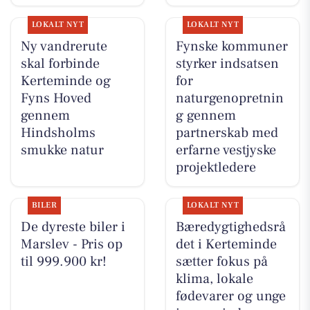
LOKALT NYT
LOKALT NYT
Ny vandrerute
Fynske kommuner
skal forbinde
styrker indsatsen
Kerteminde og
for
Fyns Hoved
naturgenopretnin
gennem
g gennem
Hindsholms
partnerskab med
smukke natur
erfarne vestjyske
projektledere
BILER
LOKALT NYT
De dyreste biler i
Bæredygtighedsrå
Marslev - Pris op
det i Kerteminde
til 999.900 kr!
sætter fokus på
klima, lokale
fødevarer og unge