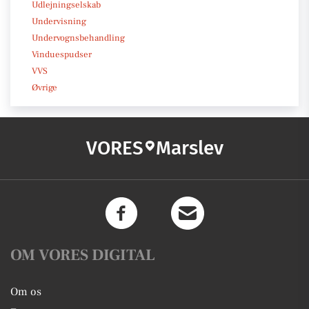
Udlejningselskab
Undervisning
Undervognsbehandling
Vinduespudser
VVS
Øvrige
VORES
Marslev
OM VORES DIGITAL
Om os