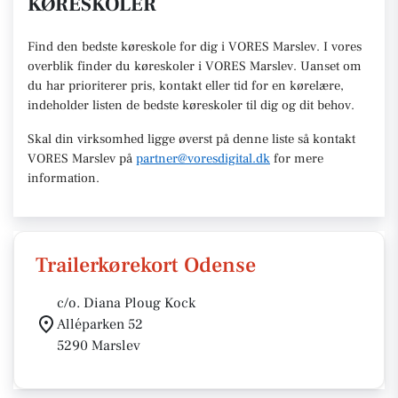
KØRESKOLER
Find den
bedste køreskole
for dig i VORES Marslev. I vores
overblik finder du køreskoler i VORES
Marslev
.
U
anset om
du har prioriterer pris, kontakt eller tid for en kørelære
,
indeholder listen de bedste køreskoler til dig og dit behov.
Skal din virksomhed ligge øverst på denne liste så kontakt
VORES Marslev
på
partner@voresdigital.dk
for mere
information.
Trailerkørekort Odense
c/o. Diana Ploug Kock
Alléparken 52
5290 Marslev