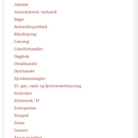
Arkitekt
Autoværksted / mekanik
Bager
Behandlingstilbud
Biludlejning
Catering
Cykelforhandler
Dagpleje
Detailhandel
Dyrehandel
Ejendomsmægler
El-, gas-, vand- og fjernvarmeforsyning
Elektriker
Elektronik / IT
Entreprenør
Fotograf
Frisør
Gartner
Kunst og galleri