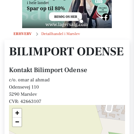
Bilimport Odense
ERHVERV
Detailhandel i Marslev
BILIMPORT ODENSE
Kontakt Bilimport Odense
c/o. omar al ahmad
Odensevej 110
5290 Marslev
CVR: 42663107
+
−