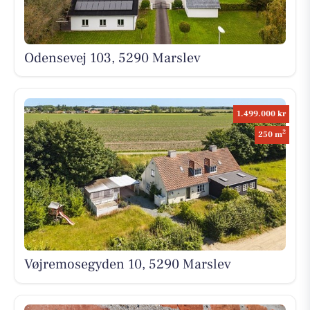
Odensevej 103, 5290 Marslev
1.499.000 kr
2
250 m
Vøjremosegyden 10, 5290 Marslev