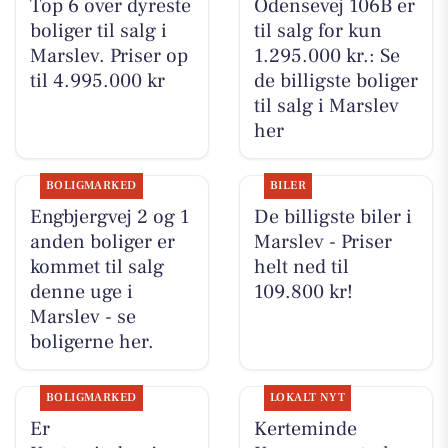
Top 6 over dyreste
Odensevej 106B er
boliger til salg i
til salg for kun
Marslev. Priser op
1.295.000 kr.: Se
til 4.995.000 kr
de billigste boliger
til salg i Marslev
her
BOLIGMARKED
BILER
Engbjergvej 2 og 1
De billigste biler i
anden boliger er
Marslev - Priser
kommet til salg
helt ned til
denne uge i
109.800 kr!
Marslev - se
boligerne her.
BOLIGMARKED
LOKALT NYT
Er
Kerteminde