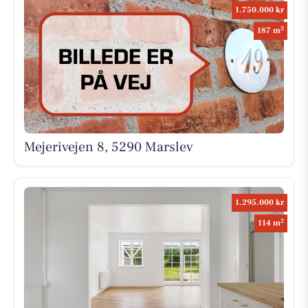
1.750.000 kr
2
187 m
Mejerivejen 8, 5290 Marslev
1.295.000 kr
2
114 m