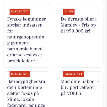
LOKALT NYT
BILER
Fynske kommuner
De dyreste biler i
styrker indsatsen
Marslev - Pris op
for
til 999.900 kr!
naturgenopretnin
g gennem
partnerskab med
erfarne vestjyske
projektledere
LOKALT NYT
LOKALT NYT
Bæredygtighedsrå
Mød dine naboer -
det i Kerteminde
bliv portrætteret
sætter fokus på
på VORES
klima, lokale
fødevarer og unge