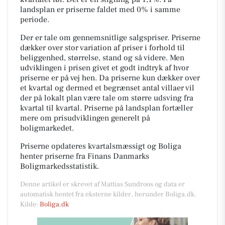
landsplan er priserne faldet med 0% i samme
periode.
Der er tale om gennemsnitlige salgspriser. Priserne
dækker over stor variation af priser i forhold til
beliggenhed, størrelse, stand og så videre. Men
udviklingen i prisen givet et godt indtryk af hvor
priserne er på vej hen. Da priserne kun dækker over
et kvartal og dermed et begrænset antal villaer vil
der på lokalt plan være tale om større udsving fra
kvartal til kvartal. Priserne på landsplan fortæller
mere om prisudviklingen generelt på
boligmarkedet.
Priserne opdateres kvartalsmæssigt og Boliga
henter priserne fra Finans Danmarks
Boligmarkedsstatistik.
Denne artikel er skrevet af Mattias Sundroos og data er
automatisk hentet fra eksterne kilder, herunder Boliga.dk.
Kilde:
Boliga.dk