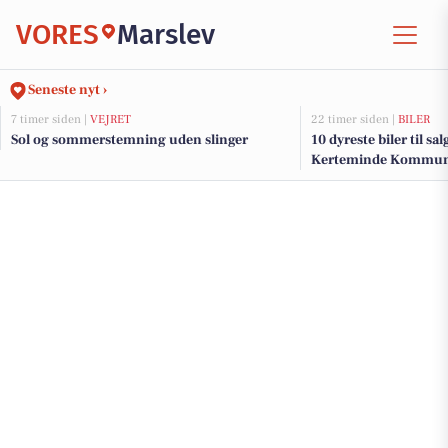
VORES
Marslev
Seneste nyt ›
7 timer siden |
VEJRET
22 timer siden |
BILER
Sol og sommerstemning uden slinger
10 dyreste biler til sa
Kerteminde Kommu