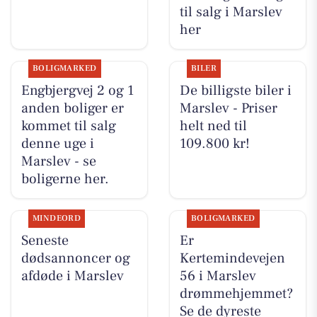
til salg i Marslev
her
BOLIGMARKED
BILER
Engbjergvej 2 og 1
De billigste biler i
anden boliger er
Marslev - Priser
kommet til salg
helt ned til
denne uge i
109.800 kr!
Marslev - se
boligerne her.
MINDEORD
BOLIGMARKED
Seneste
Er
dødsannoncer og
Kertemindevejen
afdøde i Marslev
56 i Marslev
drømmehjemmet?
Se de dyreste