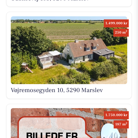
1.499.000 kr
2
250 m
Vøjremosegyden 10, 5290 Marslev
1.750.000 kr
2
187 m