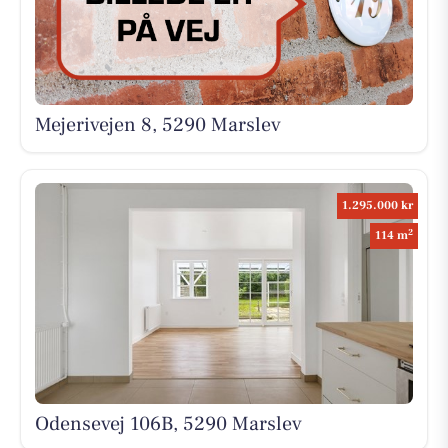
Mejerivejen 8, 5290 Marslev
1.295.000 kr
2
114 m
Odensevej 106B, 5290 Marslev