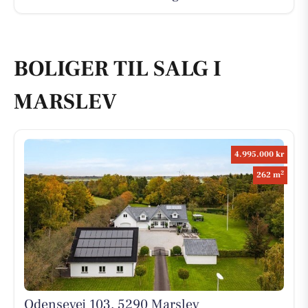
BOLIGER TIL SALG I
MARSLEV
4.995.000 kr
2
262 m
Odensevej 103, 5290 Marslev