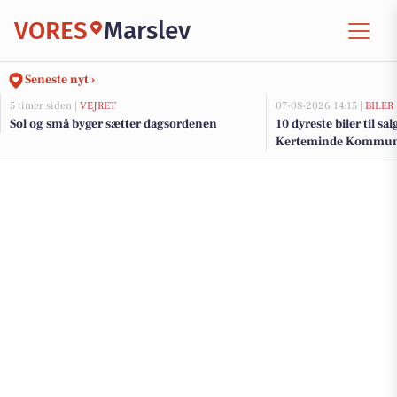
VORES
Marslev
Seneste nyt ›
5 timer siden |
VEJRET
07-08-2026 14:15 |
BILER
Sol og små byger sætter dagsordenen
10 dyreste biler til sa
Kerteminde Kommu