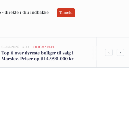
 -
direkte i din indbakke
Tilmeld
05-08-2026 13:00 |
BOLIGMARKED
02-08-2026 10:0
‹
›
Top 6 over dyreste boliger til salg i
Odensevej 106
Marslev. Priser op til 4.995.000 kr
1.295.000 kr.
salg i Marsle