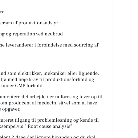
re:
af produktionsudstyr.
reperation ved nedbrud
randører i forbindelse med sourcing af
nd som elektrikker, mekaniker eller lignende.
ljø med høje krav til produktionsforhold og
n under GMP forhold.
kumentere det arbejde der udføres og lever op til
 som producent af medecin, så vel som at have
e opgaver.
reret tilgang til problemløsning og kende til
sempelvis ” Root cause analysis”
ælent 2 dage der lignere hinanden og du skal