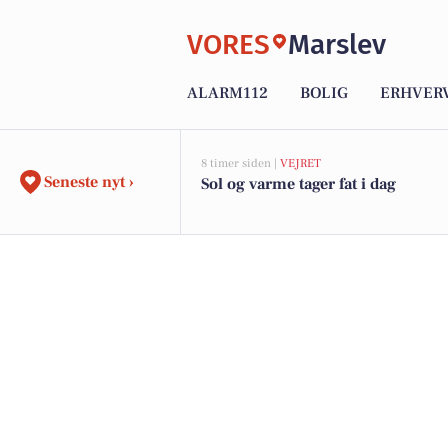
VORES
Marslev
ALARM112
BOLIG
ERHVER
8 timer siden |
VEJRET
Seneste nyt ›
Sol og varme tager fat i dag