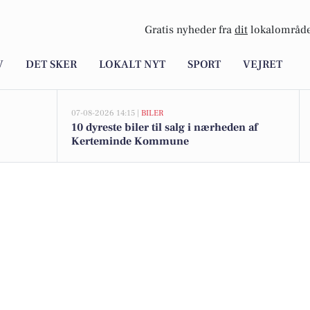
Gratis nyheder fra
dit
lokalområde
V
DET SKER
LOKALT NYT
SPORT
VEJRET
07-08-2026 14:15 |
BILER
10 dyreste biler til salg i nærheden af
Kerteminde Kommune