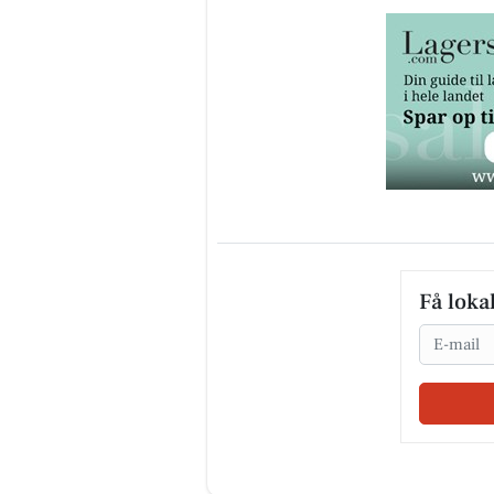
Få loka
Email