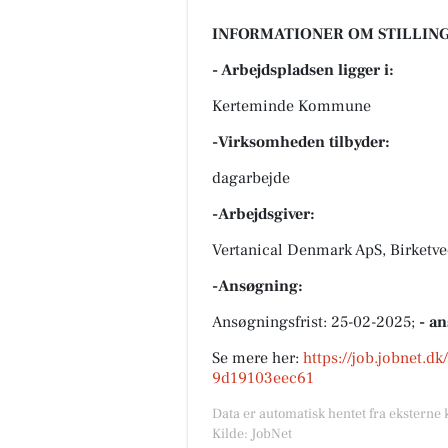
INFORMATIONER OM STILLING
- Arbejdspladsen ligger i:
Kerteminde Kommune
-Virksomheden tilbyder:
dagarbejde
-Arbejdsgiver:
Vertanical Denmark ApS, Birketve
-Ansøgning:
Ansøgningsfrist: 25-02-2025;
- a
Se mere her:
https://job.jobnet.d
9d19103eec61
Data er automatisk hentet fra eksterne 
Kilde: JobNet