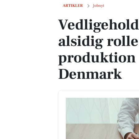
Vedligeholdelsestekniker til alsidig r
ARTIKLER
Jobnyt
Vedligehold
alsidig roll
produktion 
Denmark