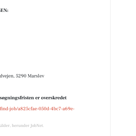
EN:
dvejen, 5290 Marslev
nsøgningsfristen er overskredet
k/find-job/a825cfae-050d-4bc7-a69e-
kilder, herunder JobNet.