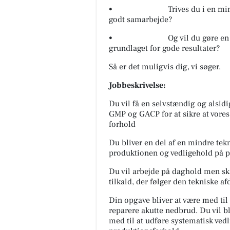
• Trives du i en mindre or
godt samarbejde?
• Og vil du gøre en forskel 
grundlaget for gode resultater?
Så er det muligvis dig, vi søger.
Jobbeskrivelse:
Du vil få en selvstændig og alsidi
GMP og GACP for at sikre at vores 
forhold
Du bliver en del af en mindre tekn
produktionen og vedligehold på pr
Du vil arbejde på daghold men ska
tilkald, der følger den tekniske af
Din opgave bliver at være med til 
reparere akutte nedbrud. Du vil bl
med til at udføre systematisk ved