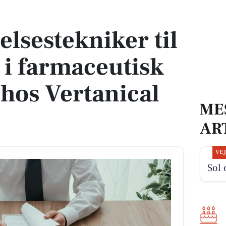
olle i farmaceutisk produktion hos Vertanical Denmark
elsestekniker til
e i farmaceutisk
hos Vertanical
ME
AR
VE
Sol 