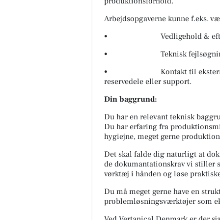
produktionsforhold.
Arbejdsopgaverne kunne f.eks. væ
• Vedligehold & eftersyn 
• Teknisk fejlsøgning og 
• Kontakt til eksterne leve
reservedele eller support.
Din baggrund:
Du har en relevant teknisk baggru
Du har erfaring fra produktionsmi
hygiejne, meget gerne produktio
Det skal falde dig naturligt at do
de dokumantationskrav vi stiller
vørktæj i hånden og løse praktisk
Du må meget gerne have en struktu
problemløsningsværktøjer som ek
Ved Vertanical Denmark er der sj